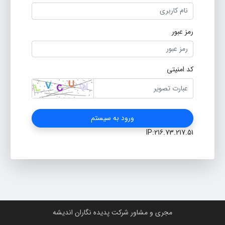
رمز عبور
کد امنیتی
ورود به سیستم
IP:216.73.217.51
مجری و مشاور شرکت پدیده نگاران اندیشه